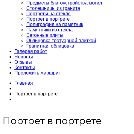
Предметы благоустройства могил
Столешницы из гранита
Портреты на стекле
Портрет в портрете
Полиграфия на памятник
Памятники из стекла
Бетонные плиты
Облицовка тротуарной плиткой
Гранитная облицовка
Галерея работ
Новости
Отзывы
Контакты
Проложить маршрут
Главная
Портрет в портрете
Портрет в портрете